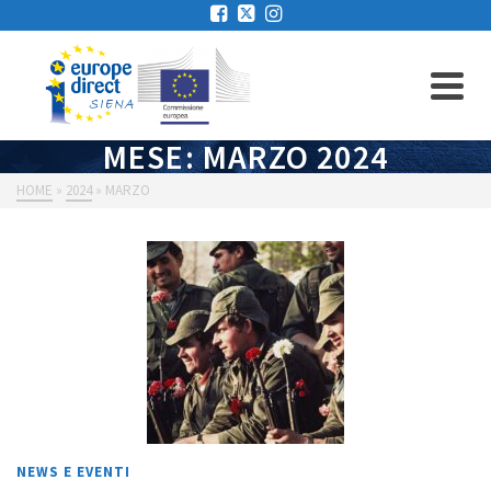
MESE: MARZO 2024
HOME
»
2024
»
MARZO
NEWS E EVENTI