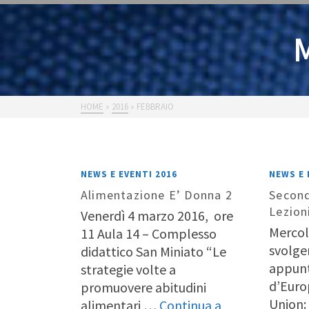
HOME
»
2016
»
FEBBRAIO
NEWS E EVENTI 2016
NEWS E 
Alimentazione E’ Donna 2
Secon
Lezion
Venerdì 4 marzo 2016, ore
Mercol
11 Aula 14 – Complesso
svolge
didattico San Miniato “Le
appunt
strategie volte a
d’Euro
promuovere abitudini
Union:
alimentari …
Continua a