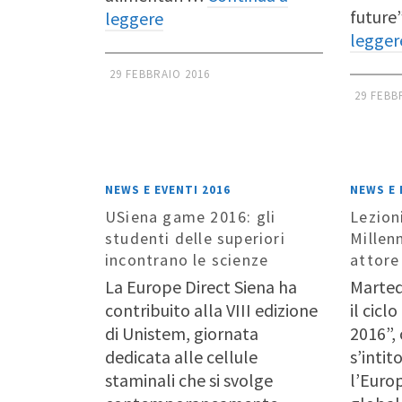
future
leggere
legger
29 FEBBRAIO 2016
29 FEBB
NEWS E EVENTI 2016
NEWS E 
USiena game 2016: gli
Lezion
studenti delle superiori
Millen
incontrano le scienze
attore
La Europe Direct Siena ha
Marted
contribuito alla VIII edizione
il cicl
di Unistem, giornata
2016”,
dedicata alle cellule
s’intit
staminali che si svolge
l’Euro