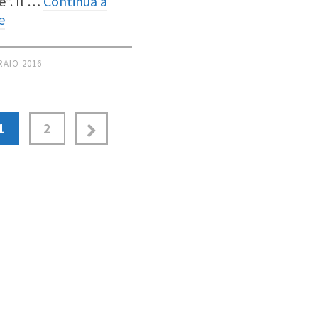
e”. Il …
Continua a
e
RAIO 2016
1
2