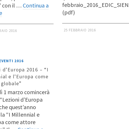
febbraio_2016_EDIC_SIEN
” con il …
Continua a
(pdf)
e
25 FEBBRAIO 2016
RAIO 2016
EVENTI 2016
i d’Europa 2016 – “I
nial e l’Europa come
 globale”
ì 1 marzo comincerà
o “Lezioni d’Europa
 che quest’anno
ola “I Millennial e
pa come attore