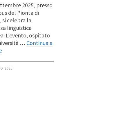
settembre 2025, presso
pus del Pionta di
 si celebra la
za linguistica
a. L’evento, ospitato
niversità …
Continua a
e
IO 2025