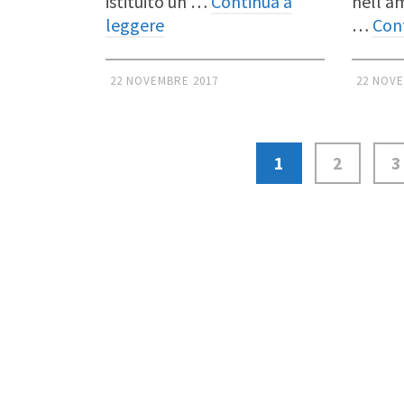
istituito un …
Continua a
nell’a
leggere
…
Con
22 NOVEMBRE 2017
22 NOVE
1
2
3