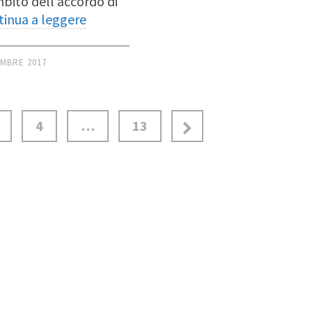
mbito dell’accordo di
tinua a leggere
MBRE 2017
4
…
13