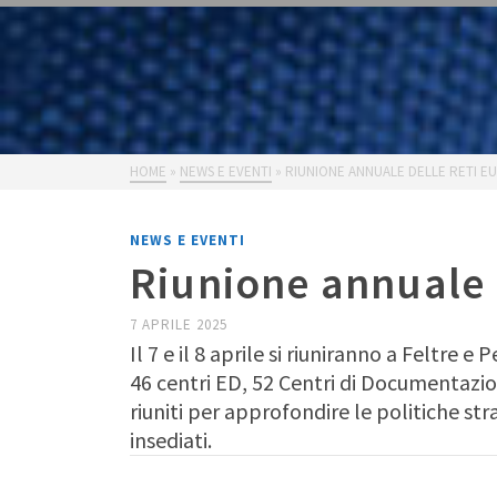
HOME
»
NEWS E EVENTI
»
RIUNIONE ANNUALE DELLE RETI E
NEWS E EVENTI
Riunione annuale d
7 APRILE 2025
Il 7 e il 8 aprile si riuniranno a Feltre
46 centri ED, 52 Centri di Documentaz
riuniti per approfondire le politiche 
insediati.