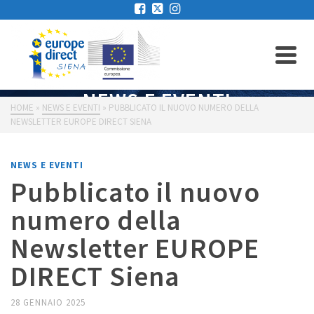
NEWS E EVENTI
HOME
»
NEWS E EVENTI
»
PUBBLICATO IL NUOVO NUMERO DELLA
NEWSLETTER EUROPE DIRECT SIENA
NEWS E EVENTI
Pubblicato il nuovo
numero della
Newsletter EUROPE
DIRECT Siena
28 GENNAIO 2025