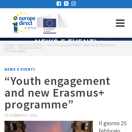
NEWS E EVENTI
HOME
»
NEWS E EVENTI
»
“YOUTH ENGAGEMENT AND NEW ERASMUS+
PROGRAMME”
NEWS E EVENTI
“Youth engagement
and new Erasmus+
programme”
25 FEBBRAIO 2022
Il giorno 25
febbraio