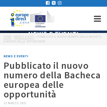
NEWS E EVENTI
HOME
»
NEWS E EVENTI
»
PUBBLICATO IL NUOVO NUMERO DELLA BACHECA
EUROPEA DELLE OPPORTUNITÀ
NEWS E EVENTI
Pubblicato il nuovo
numero della Bacheca
europea delle
opportunità
12 MARZO 2021