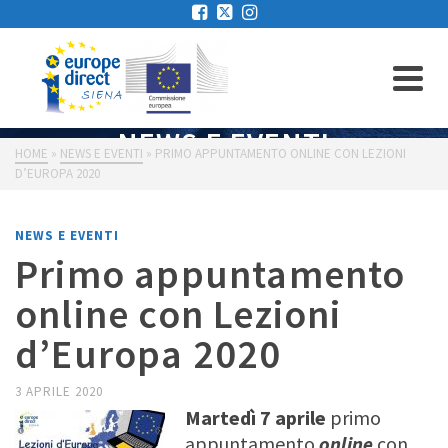
NEWS E EVENTI
HOME
»
NEWS E EVENTI
»
PRIMO APPUNTAMENTO ONLINE CON LEZIONI
D’EUROPA 2020
NEWS E EVENTI
Primo appuntamento
online con Lezioni
d’Europa 2020
3 APRILE 2020
Martedì 7 aprile
primo
appuntamento
online
con