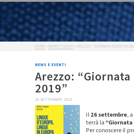
HOME
»
NEWS E EVENTI
»
AREZZO: “GIORNATA EUROPEA DEL
NEWS E EVENTI
Arezzo: “Giornata
2019”
26 SETTEMBRE 2019
Il
26 settembre
, 
terrà la
“Giornata 
Per conoscere il p