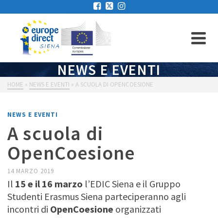
NEWS E EVENTI
HOME
»
NEWS E EVENTI
»
A SCUOLA DI OPENCOESIONE
NEWS E EVENTI
A scuola di
OpenCoesione
14 MARZO 2019
Il
15 e il 16 marzo
l’EDIC Siena e il Gruppo
Studenti Erasmus Siena parteciperanno agli
incontri di
OpenCoesione
organizzati