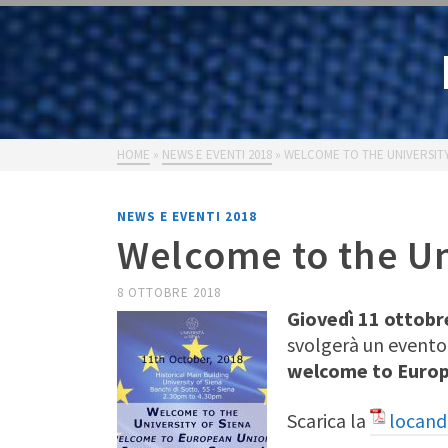
HOME
»
NEWS E EVENTI 2018
»
WELCOME TO THE UNIVERSITY
NEWS E EVENTI 2018
Welcome to the Un
8 OTTOBRE 2018
Giovedì 11 ottobr
svolgerà un evento
welcome to Europ
Scarica la
locand