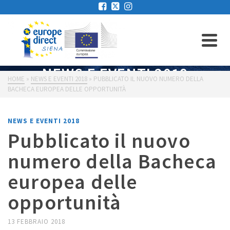
NEWS E EVENTI 2018
HOME
»
NEWS E EVENTI 2018
»
PUBBLICATO IL NUOVO NUMERO DELLA
BACHECA EUROPEA DELLE OPPORTUNITÀ
NEWS E EVENTI 2018
Pubblicato il nuovo
numero della Bacheca
europea delle
opportunità
13 FEBBRAIO 2018