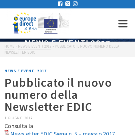
NEWS E EVENTI 2017
HOME
»
NEWS E EVENTI 2017
»
PUBBLICATO IL NUOVO NUMERO DELLA
NEWSLETTER EDIC
NEWS E EVENTI 2017
Pubblicato il nuovo
numero della
Newsletter EDIC
1 GIUGNO 2017
Consulta la
Newsletter EDIC Siena n. 5 – maggio 2017