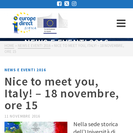
NEWS E EVENTI 2016
HOME
»
NEWS E EVENTI 2016
»
NICE TO MEET YOU, ITALY! – 18 NOVEMBRE,
ORE 15
NEWS E EVENTI 2016
Nice to meet you,
Italy! – 18 novembre,
ore 15
11 NOVEMBRE 2016
Nella sede storica
dell’Università di