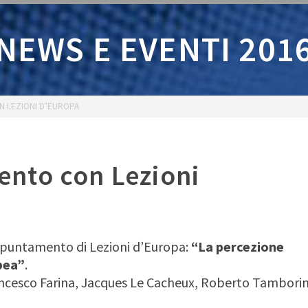
NEWS E EVENTI 201
 LEZIONI D’EUROPA
nto con Lezioni
appuntamento di Lezioni d’Europa:
“La percezione
opea”
.
ancesco Farina, Jacques Le Cacheux, Roberto Tamborin