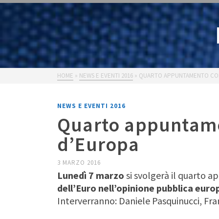
HOME
»
NEWS E EVENTI 2016
»
QUARTO APPUNTAMENTO CON
NEWS E EVENTI 2016
Quarto appuntame
d’Europa
3 MARZO 2016
Lunedì 7 marzo
si svolgerà il quarto 
dell’Euro nell’opinione pubblica eur
Interverranno: Daniele Pasquinucci, Fr