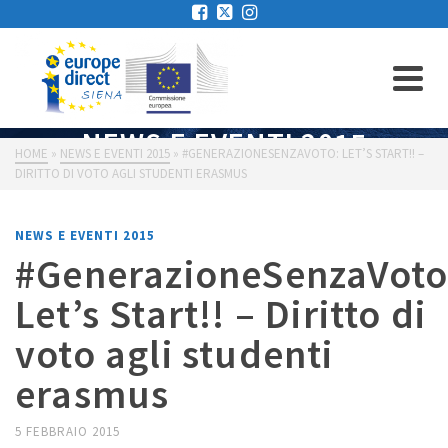
NEWS E EVENTI 2015
HOME
»
NEWS E EVENTI 2015
»
#GENERAZIONESENZAVOTO: LET’S START!! –
DIRITTO DI VOTO AGLI STUDENTI ERASMUS
NEWS E EVENTI 2015
#GenerazioneSenzaVoto
Let’s Start!! – Diritto di
voto agli studenti
erasmus
5 FEBBRAIO 2015