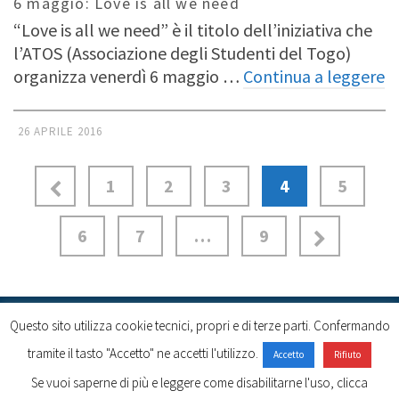
6 maggio: Love is all we need
“Love is all we need” è il titolo dell’iniziativa che
l’ATOS (Associazione degli Studenti del Togo)
organizza venerdì 6 maggio …
Continua a leggere
26 APRILE 2016
1
2
3
4
5
6
7
…
9
Questo sito utilizza cookie tecnici, propri e di terze parti. Confermando
Cookie policy
tramite il tasto "Accetto" ne accetti l'utilizzo.
Accetto
Rifiuto
Se vuoi saperne di più e leggere come disabilitarne l'uso, clicca